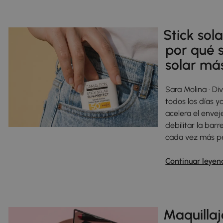
Stick sol
por qué s
solar má
Sara Molina · D
todos los días y
acelera el envej
debilitar la bar
cada vez más p
Continuar leyen
Maquillaj