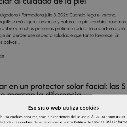
ciar al cuidado de la piel
vulgadora / Formadora julio 3, 2026 Cuando llega el verano,
illaje más ligero, luminoso y natural. La piel cambia, pasamos
re libre y muchas personas prefieren reducir la cobertura de la
aje sin perder ese aspecto saludable que tanto favorece. En
os polvos …
do
r en un protector solar facial: las 5
ue marcan la diferencia
Ese sitio web utiliza cookies
ivulgadora / Formadora junio 12, 2026 ¿Qué debe tener un buen
facial? Un buen protector solar facial debe ofrecer protección d
eb usa cookies para mejorar la experiencia del usuario. Al utilizar nuestro sit
ta todas las cookies de acuerdo con nuestra Política de cookies.
Más inform
frente a rayos UVA y UVB, incluir ingredientes antioxidantes,