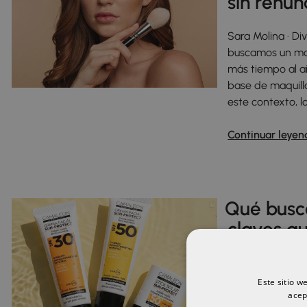
sin renun
Sara Molina · Di
buscamos un maqu
más tiempo al ai
base de maquill
este contexto, l
Continuar leyen
Qué busca
claves q
Sara Molina · D
protector solar 
Este sitio w
acep
amplio espectro 