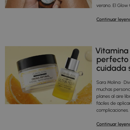
verano. El Glow 
Continuar leyen
Vitamina 
perfecto
cuidada s
Sara Molina · Di
muchas personas s
planes al aire l
fáciles de aplic
complicaciones. 
Continuar leyen