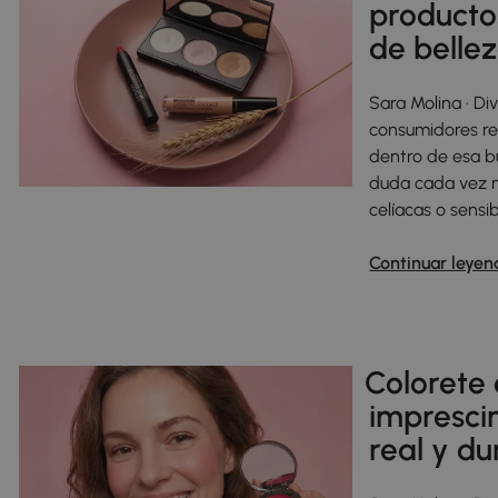
productos
de belle
Sara Molina · D
consumidores rev
dentro de esa b
duda cada vez m
celíacas o sensib
Continuar leyen
Colorete 
impresci
real y d