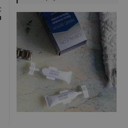
:
a
l