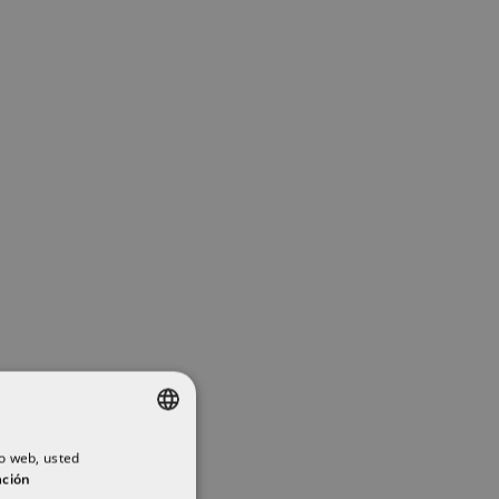
e
io web, usted
SPANISH
ación
ENGLISH