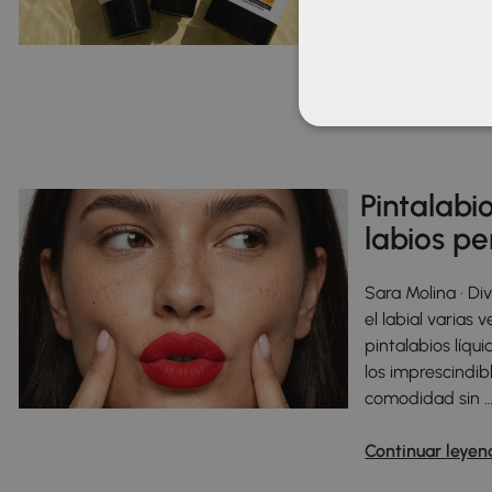
ayudar a manten
el uso diario y …
Continuar leyen
Pintalabio
labios p
Sara Molina · Di
el labial varias
pintalabios líqui
los imprescindib
comodidad sin 
Continuar leyen