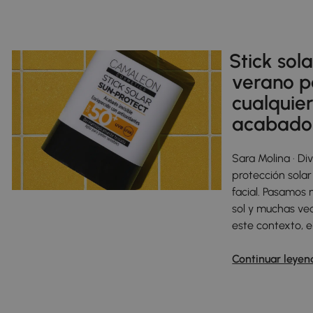
Stick sol
verano pa
cualquie
acabado 
Sara Molina · Di
protección solar
facial. Pasamos
sol y muchas vec
este contexto, e
Continuar leyen