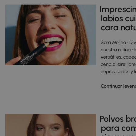
Impresci
labios cu
cara nat
Sara Molina · Di
nuestra rutina 
versátiles, ca
cena al aire libr
improvisados y 
Continuar leyen
Polvos br
para con