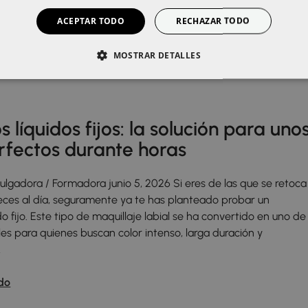
er la función barrera de la piel, tener una textura cómoda par
ACEPTAR TODO
RECHAZAR TODO
do
MOSTRAR DETALLES
s líquidos fijos: la solución para uno
erfectos durante horas
vulgadora / Formadora junio 5, 2026 Si eres de las que se retoca
 veces al día, seguramente ya te has planteado probar un
do fijo. Este tipo de maquillaje labial se ha convertido en uno de
les para quienes buscan color intenso, larga duración y
…
do