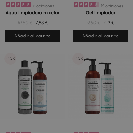
6
opiniones
15
opiniones
Agua limpiadora micelar
Gel limpiador
10,50 €
7,88 €
9,50 €
7,13 €
Añadir al carrito
Añadir al carrito
-40%
-40%