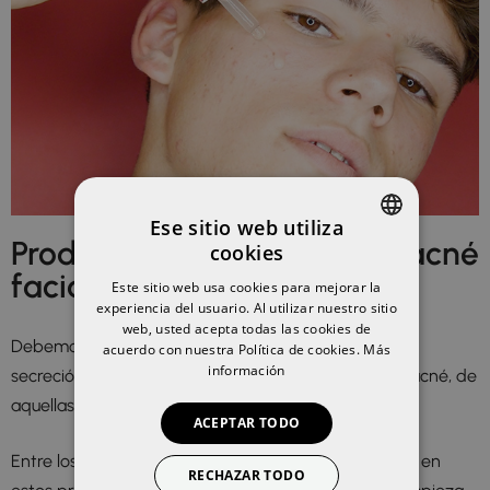
Ese sitio web utiliza
Productos eficaces para el acné
cookies
SPANISH
facial
Este sitio web usa cookies para mejorar la
ENGLISH
experiencia del usuario. Al utilizar nuestro sitio
web, usted acepta todas las cookies de
Debemos buscar productos que ayuden a regular la
acuerdo con nuestra Política de cookies.
Más
información
secreción de grasa, eliminar impurezas y mejorar el acné, de
aquellas pieles con tendencia acneica.
ACEPTAR TODO
Entre los ingredientes clave que debemos encontrar en
RECHAZAR TODO