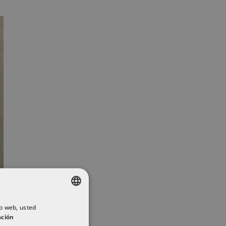
io web, usted
SPANISH
ación
ENGLISH