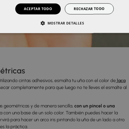
ACEPTAR TODO
RECHAZAR TODO
MOSTRAR DETALLES
étricas
ilizando cintas adhesivos, esmalta tu uña con el color de
laca
secar completamente para que luego no te lleves el esmalte al
s geométricas y de manera sencilla,
con un pincel o una
 con una base de un solo color. También puedes hacer la
virá para hacer un arco iris pintando la uña de un lado a otro
es la práctica.