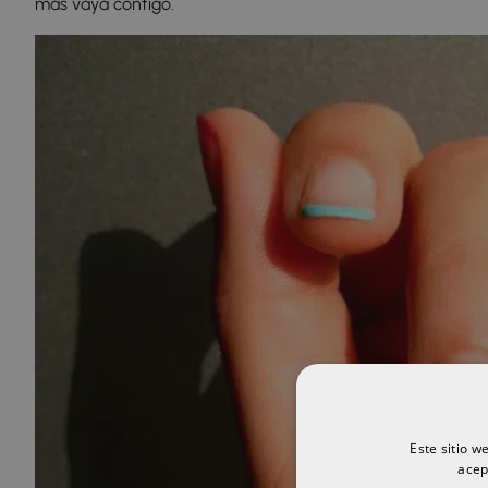
más vaya contigo.
Este sitio w
acep