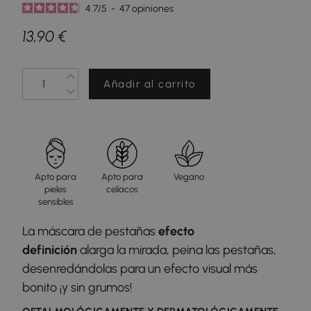
4.7
/
5
-
47
opiniones
13,90 €
Añadir al carrito
Apto para
Apto para
Vegano
pieles
celíacos
sensibles
La máscara de pestañas
efecto
definición
alarga la mirada, peina las pestañas,
desenredándolas para un efecto visual más
bonito ¡y sin grumos!