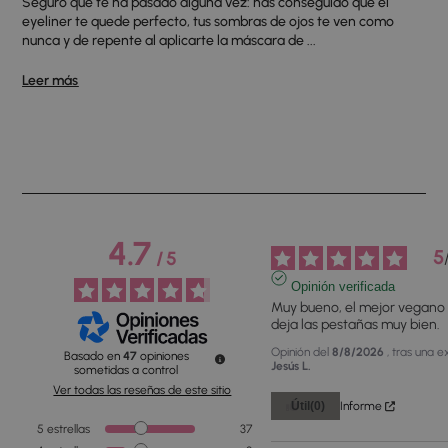
Seguro que te ha pasado alguna vez: has conseguido que el
eyeliner te quede perfecto, tus sombras de ojos te ven como
nunca y de repente al aplicarte la máscara de ...
Leer más
4.7
5
/
5
Opinión verificada
Muy bueno, el mejor vegano 
deja las pestañas muy bien.
Opinión del
8/8/2026
, tras una 
Basado en
47
opiniones
Jesús L.
sometidas a control
Ver todas las reseñas de este sitio
Útil
(0)
Informe
5
estrellas
37