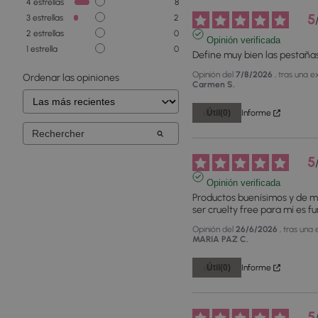
4
estrellas
8
5
3
estrellas
2
2
estrellas
0
Opinión verificada
1
estrella
0
Define muy bien las pestaña
Opinión del
7/8/2026
, tras una 
Ordenar las opiniones
Carmen S.
Útil
(0)
Informe
5
Opinión verificada
Productos buenísimos y de mu
ser cruelty free para mí es 
Opinión del
26/6/2026
, tras una
MARIA PAZ C.
Útil
(0)
Informe
5