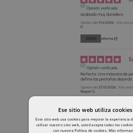
Opinión verificada
acabado muy duradero
Opinión del
9/6/2026
, tras una 
D.
Útil
(0)
Informe
5
Opinión verificada
Perfecta. Una máscara de pe
define las pestañas dejando 
Opinión del
27/5/2026
, tras una
Raquel G.
Útil
(0)
Informe
Ese sitio web utiliza cookies
Este sitio web usa cookies para mejorar la experiencia d
utilizar nuestro sitio web, usted acepta todas las cooki
1
2
3
4
con nuestra Política de cookies.
Más informac