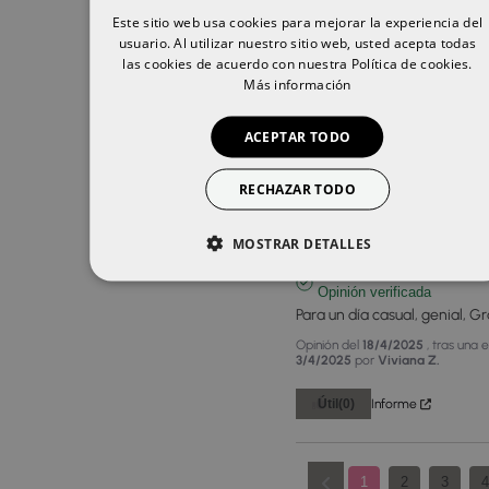
Este sitio web usa cookies para mejorar la experiencia del
SPANISH
5
usuario. Al utilizar nuestro sitio web, usted acepta todas
ENGLISH
las cookies de acuerdo con nuestra Política de cookies.
Opinión verificada
Más información
Hidrata muvho y da volumen
Opinión del
26/11/2025
, tras una
ACEPTAR TODO
3/11/2025
por
M. Carmen S.
Útil
(0)
Informe
RECHAZAR TODO
MOSTRAR DETALLES
5
Opinión verificada
Para un día casual, genial, Gra
Opinión del
18/4/2025
, tras una 
3/4/2025
por
Viviana Z.
Útil
(0)
Informe
1
2
3
4