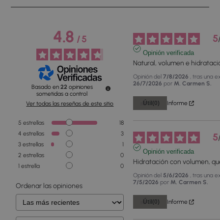
4.8
5
/
5
Opinión verificada
Natural, volumen e hidrataci
Opinión del
7/8/2026
, tras una e
26/7/2026
por
M. Carmen S.
Basado en
22
opiniones
sometidas a control
Útil
(0)
Informe
Ver todas las reseñas de este sitio
5
estrellas
18
4
estrellas
3
5
3
estrellas
1
Opinión verificada
2
estrellas
0
Hidratación con volumen, qu
1
estrella
0
Opinión del
5/6/2026
, tras una e
7/5/2026
por
M. Carmen S.
Ordenar las opiniones
Útil
(0)
Informe