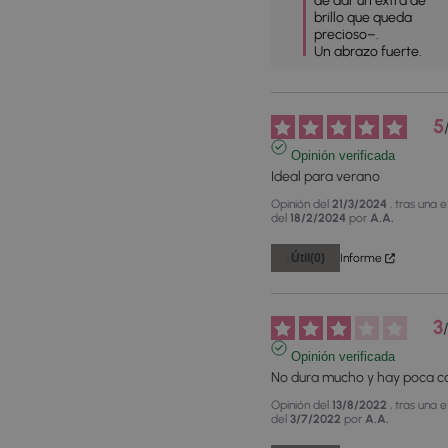
de dar un extra de 
brillo que queda 
precioso–.

Un abrazo fuerte.
5
Opinión verificada
Ideal para verano
Opinión del
21/3/2024
, tras una 
del
18/2/2024
por
A.A.
Útil
(0)
Informe
3
Opinión verificada
No dura mucho y hay poca c
Opinión del
13/8/2022
, tras una 
del
3/7/2022
por
A.A.