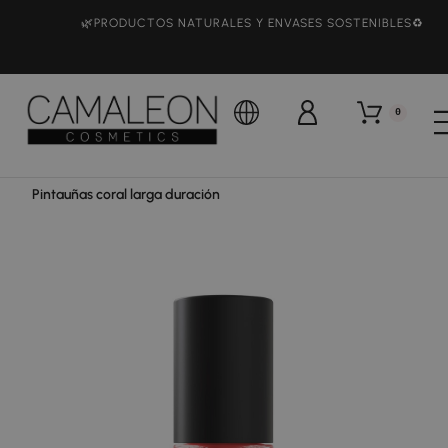
🌿PRODUCTOS NATURALES Y ENVASES SOSTENIBLES♻️
0
Camaleon Cosmetics
Maquillaje
Lacas de uñas
Pintauñas coral larga duración