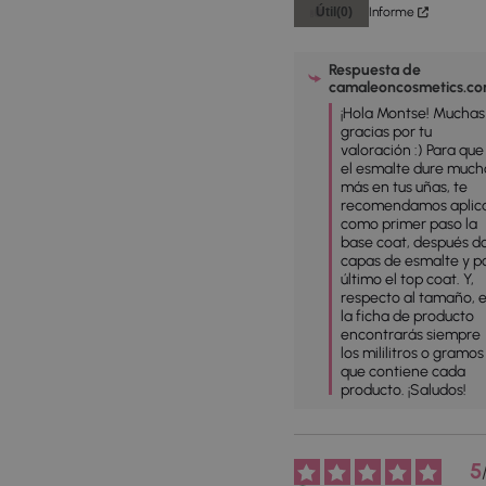
Útil
(0)
Informe
Respuesta de
camaleoncosmetics.c
¡Hola Montse! Muchas 
gracias por tu 
valoración :) Para que 
el esmalte dure mucho
más en tus uñas, te 
recomendamos aplica
como primer paso la 
base coat, después do
capas de esmalte y po
último el top coat. Y, 
respecto al tamaño, e
la ficha de producto 
encontrarás siempre 
los mililitros o gramos 
que contiene cada 
producto. ¡Saludos!
5