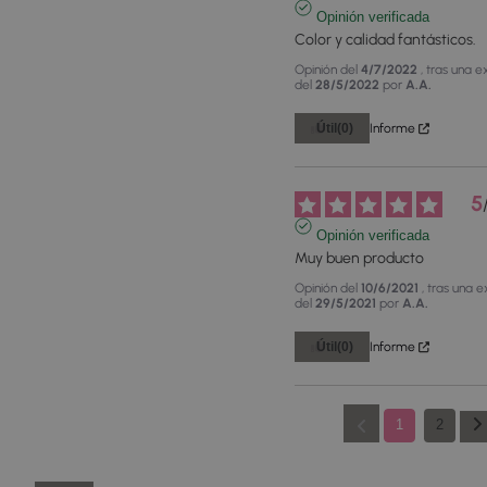
Opinión verificada
Color y calidad fantásticos.
Opinión del
4/7/2022
, tras una e
del
28/5/2022
por
A.A.
Útil
(0)
Informe
5
Opinión verificada
Muy buen producto
Opinión del
10/6/2021
, tras una 
del
29/5/2021
por
A.A.
Útil
(0)
Informe
1
2