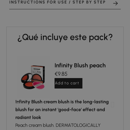
INSTRUCTIONS FOR USE / STEP BY STEP
¿Qué incluye este pack?
Infinity Blush peach
€9.85
Add to cart
Infinity Blush cream blush is the long-lasting
Natu
blush for an instant 'good-face' effect and
lipst
radiant look
Magi
and
Peach cream blush. DERMATOLOGICALLY
inte