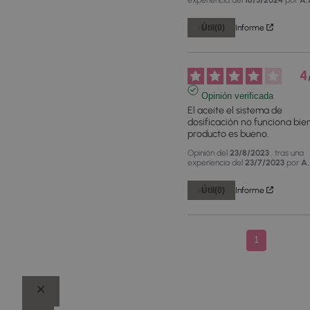
Útil
(0)
Informe
4
Opinión verificada
El aceite el sistema de 
dosificación no funciona bien,
producto es bueno.
Opinión del
23/8/2023
, tras una
experiencia del
23/7/2023
por
A.
Útil
(0)
Informe
1