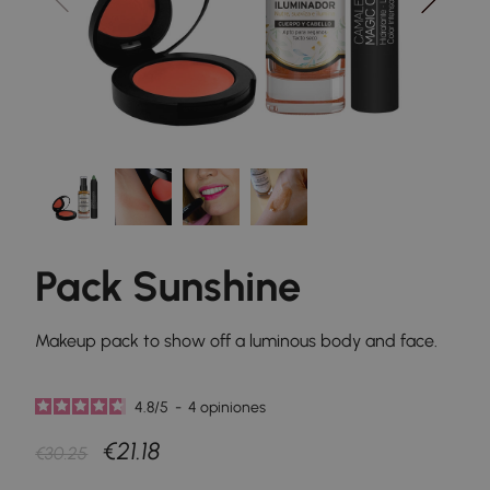
Pack Sunshine
Makeup pack to show off a luminous body and face.
4.8
/
5
-
4
opiniones
€21.18
€30.25