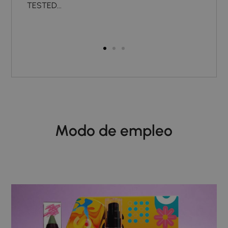
TESTED...
to wa
Modo de empleo