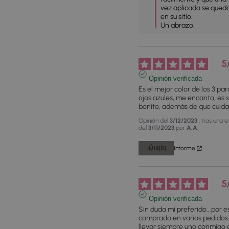
vez aplicado se queda
en su sitio.

Un abrazo.
5
Opinión verificada
Es el mejor color de los 3 par
ojos azules, me encanta, es s
bonito, además de que cuida 
Opinión del
3/12/2023
, tras una 
del
3/11/2023
por
A.A.
Útil
(0)
Informe
5
Opinión verificada
Sin duda mi preferido...por e
comprado en varios pedidos..
llevar siempre uno conmigo e