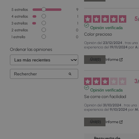
5
estrellas
9
4
estrellas
1
5
3
estrellas
1
Opinión verificada
2
estrellas
0
Color precioso
1
estrella
0
Opinión del
23/12/2024
, tras una
experiencia del
19/11/2024
por
A.
Ordenar las opiniones
Útil
(0)
Informe
3
Opinión verificada
Se corre con facilidad
Opinión del
31/10/2024
, tras una
experiencia del
9/10/2024
por
M.
Útil
(0)
Informe
Respuesta de