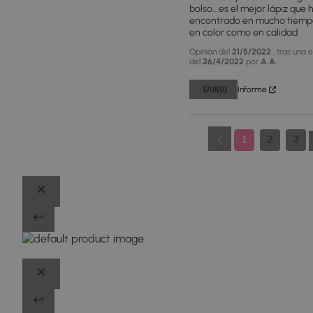
bolso...es el mejor lápiz que h
encontrado en mucho tiempo
en color como en calidad
Opinión del
21/5/2022
, tras una 
del
26/4/2022
por
A.A.
Útil
(0)
Informe
1
2
3