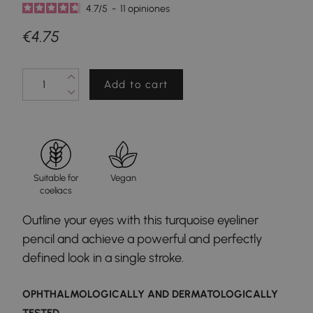
4.7
/
5
-
11
opiniones
€4.75
Add to cart
Suitable for
Vegan
coeliacs
Outline your eyes with this turquoise eyeliner
pencil and achieve a powerful and perfectly
defined look in a single stroke.
OPHTHALMOLOGICALLY AND DERMATOLOGICALLY
TESTED