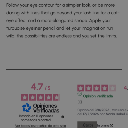
Follow your eye contour for a simpler look, or be more
daring with lines that go beyond your lash line for a cat-
eye effect and a more elongated shape. Apply your
turquoise eyeliner pencil and let your imagination run
wild: the possibilities are endless and you set the limits.
4.7
4
/
5
Opinión verificada
👍🏻
Opinión del
3/8/2026
, tras una e
del
17/7/2026
por
María Isabel C
Basado en
11
opiniones
sometidas a control
Útil
(0)
Informe
Ver todas las reseñas de este sitio