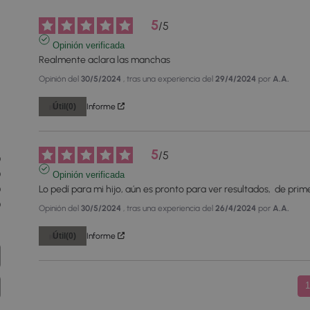
5
/
5
Opinión verificada
Realmente aclara las manchas
Opinión del
30/5/2024
, tras una experiencia del
29/4/2024
por
A.A.
Útil
(0)
Informe
2
5
/
5
0
0
Opinión verificada
Lo pedí para mi hijo, aún es pronto para ver resultados,  de pri
0
0
Opinión del
30/5/2024
, tras una experiencia del
26/4/2024
por
A.A.
Útil
(0)
Informe