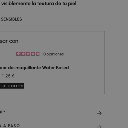
visiblemente la textura de tu piel.
 SENSIBLES
10
opiniones
dor desmaquillante Water Based
11,25 €
 al carrito
CK?
O A PASO