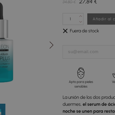
27,84 €
34,80 €
Añadir al c
Fuera de stock
Apto para pieles
V
sensibles
La unión de los dos product
duermes,
el serum de áci
noche se unen para restau