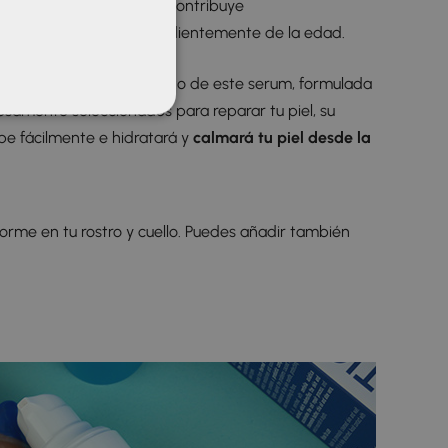
uidado de la piel, ya que contribuye
jorar su textura, independientemente de la edad.
 el complemento perfecto de este serum, formulada
osamente seleccionados para reparar tu piel, su
be fácilmente e hidratará y
calmará tu piel desde la
orme en tu rostro y cuello. Puedes añadir también