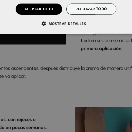
en cualquier rutina de c
ACEPTAR TODO
RECHAZAR TODO
significativamente a me
MOSTRAR DETALLES
La crema reparadora
es
con ingredientes cuidad
textura sedosa se absor
primera aplicación.
ientos ascendentes, después distribuye la crema de manera unif
 va aplicar.
das, con rojeces o
do en pocas semanas,