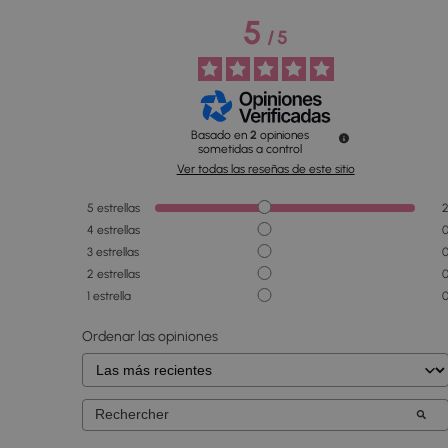
5
/
5
Basado en
2
opiniones
sometidas a control
Ver todas las reseñas de este sitio
5
estrellas
4
estrellas
3
estrellas
2
estrellas
1
estrella
Ordenar las opiniones