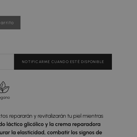
arrito
NOTIFICARME CUANDO ESTÉ DISPONIBLE
egano
os repararán y revitalizarán tu piel mientras
do láctico glicólico y la crema reparadora
rar la elasticidad, combatir los signos de