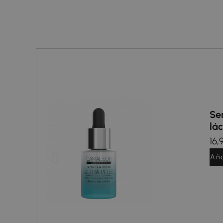
Se
as
lác
rata
16,
..
Aña