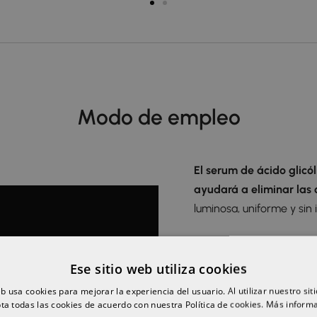
Modo de empleo
El serum de ácido glicó
ayudará a eliminar las c
luminosa, uniforme y sin
Diversos factores, como e
desaceleran el proceso n
Ese sitio web utiliza cookies
acumulación de de célula
eb usa cookies para mejorar la experiencia del usuario. Al utilizar nuestro sit
que son más comúnmente 
ta todas las cookies de acuerdo con nuestra Política de cookies.
Más inform