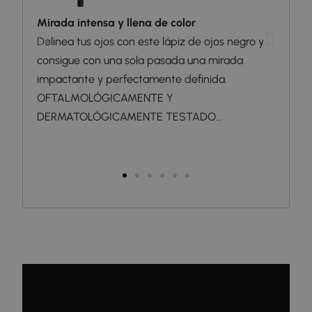
Mirada intensa y llena de color
Lápi
tará
Delinea tus ojos con este lápiz de ojos negro y
Eyeb
desde
consigue con una sola pasada una mirada
y tu
impactante y perfectamente definida.
indi
OFTALMOLÓGICAMENTE Y
oscu
DERMATOLÓGICAMENTE TESTADO...
enma