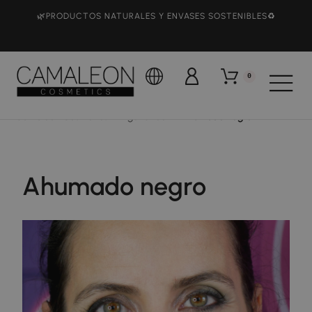
🌿PRODUCTOS NATURALES Y ENVASES SOSTENIBLES♻️
0
Camaleon Cosmetics
Elige tu Look
Ahumado negro
Ahumado negro