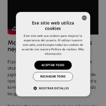
Ese sitio web utiliza
cookies
SPANISH
Este sitio web usa cookies para mejorar la
ENGLISH
experiencia del usuario. Al utilizar nuestro
Maquillaje completo en tonos
sitio web, usted acepta todas las cookies de
negros
acuerdo con nuestra Política de cookies.
Más
información
El pack ideal para que puedas hacerte un look
ACEPTAR TODO
ahumado rasgando y agrandando el ojo
jugando con los difuminados. Gracias al lápiz de
RECHAZAR TODO
ojos negro le daremos todavía más intensidad a
la mirada. Alarga y rellena las pestañas evitando
MOSTRAR DETALLES
los grumos con la máscara volumen.